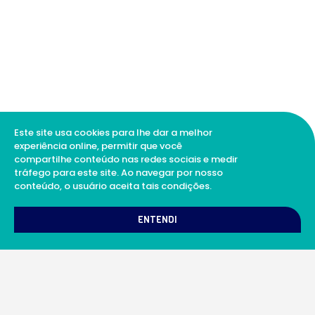
Este site usa cookies para lhe dar a melhor
experiência online, permitir que você
compartilhe conteúdo nas redes sociais e medir
tráfego para este site. Ao navegar por nosso
conteúdo, o usuário aceita tais condições.
1
Como podemos te ajudar?
ENTENDI