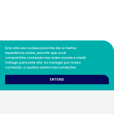
Este site usa cookies para lhe dar a melhor
experiência online, permitir que você
compartilhe conteúdo nas redes sociais e medir
tráfego para este site. Ao navegar por nosso
conteúdo, o usuário aceita tais condições.
1
Como podemos te ajudar?
ENTENDI