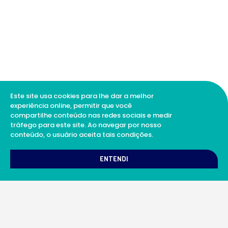
Este site usa cookies para lhe dar a melhor
experiência online, permitir que você
compartilhe conteúdo nas redes sociais e medir
tráfego para este site. Ao navegar por nosso
conteúdo, o usuário aceita tais condições.
1
Como podemos te ajudar?
ENTENDI