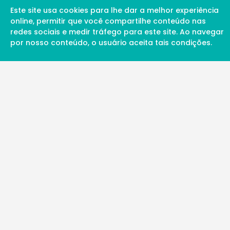
Este site usa cookies para lhe dar a melhor experiência
online, permitir que você compartilhe conteúdo nas
redes sociais e medir tráfego para este site. Ao navegar
por nosso conteúdo, o usuário aceita tais condições.
A Soul Science proporciona uma rede inte
profissionais da ciência qualificados para 
além de proporcionar suporte digital de ex