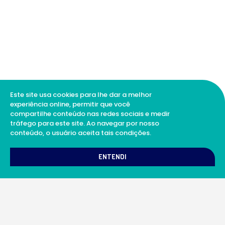
Este site usa cookies para lhe dar a melhor
experiência online, permitir que você
compartilhe conteúdo nas redes sociais e medir
tráfego para este site. Ao navegar por nosso
conteúdo, o usuário aceita tais condições.
1
Como podemos te ajudar?
ENTENDI