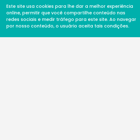
Este site usa cookies para lhe dar a melhor experiência
online, permitir que você compartilhe conteúdo nas
redes sociais e medir tráfego para este site. Ao navegar
por nosso conteúdo, o usuário aceita tais condições.
A Soul Science proporciona uma rede inte
profissionais da ciência qualificados para 
além de proporcionar suporte digital de ex