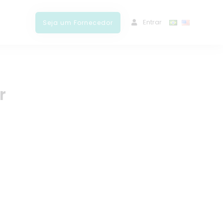
ﾠEntrar
Seja um Fornecedor
r