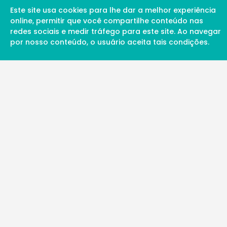
Este site usa cookies para lhe dar a melhor experiência
online, permitir que você compartilhe conteúdo nas
redes sociais e medir tráfego para este site. Ao navegar
por nosso conteúdo, o usuário aceita tais condições.
A Soul Science proporciona uma rede inte
profissionais da ciência qualificados para 
além de proporcionar suporte digital de ex