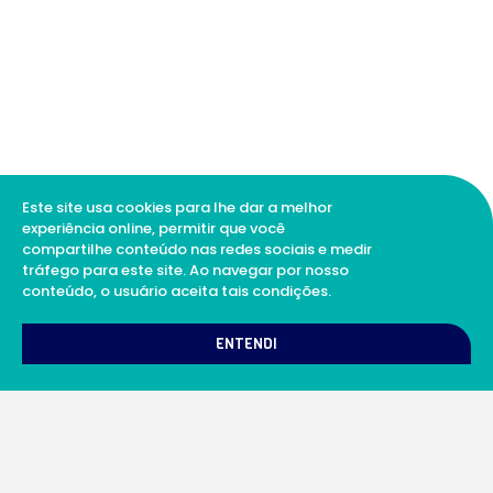
Este site usa cookies para lhe dar a melhor
experiência online, permitir que você
compartilhe conteúdo nas redes sociais e medir
tráfego para este site. Ao navegar por nosso
conteúdo, o usuário aceita tais condições.
1
Como podemos te ajudar?
ENTENDI