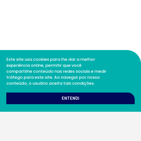
Este site usa cookies para lhe dar a melhor
experiência online, permitir que você
compartilhe conteúdo nas redes sociais e medir
tráfego para este site. Ao navegar por nosso
conteúdo, o usuário aceita tais condições.
1
Como podemos te ajudar?
ENTENDI