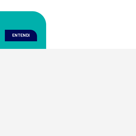
ENTENDI
Mapa do site
Home
grada de laboratórios e
Prazer Soul!
prestar serviços científicos
Minha Conta
celência.
Buscador de Serviços
Blog da Inovação
Compliance
Contato
Política de Privacidade