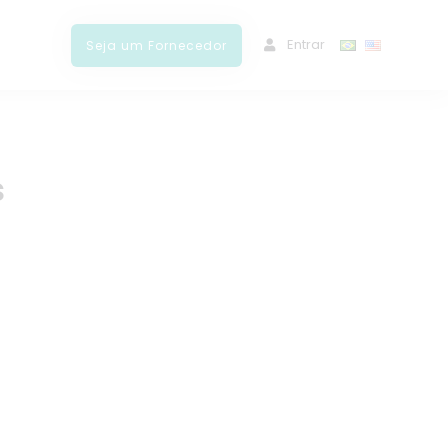
ﾠEntrar
Seja um Fornecedor
s