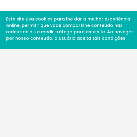
Este site usa cookies para lhe dar a melhor experiência
online, permitir que você compartilhe conteúdo nas
redes sociais e medir tráfego para este site. Ao navegar
por nosso conteúdo, o usuário aceita tais condições.
A Soul Science proporciona uma rede inte
profissionais da ciência qualificados para 
além de proporcionar suporte digital de ex