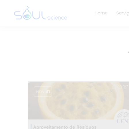
Home
Servi
NOV
21