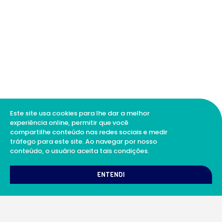
Este site usa cookies para lhe dar a melhor
experiência online, permitir que você
compartilhe conteúdo nas redes sociais e medir
tráfego para este site. Ao navegar por nosso
conteúdo, o usuário aceita tais condições.
1
Como podemos te ajudar?
ENTENDI