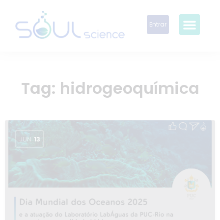
Entrar
Tag:
hidrogeoquímica
JUN
13