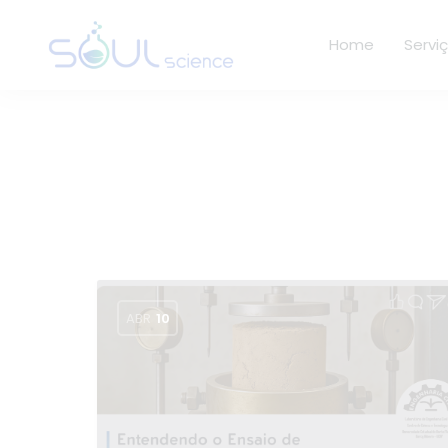
Home
Servi
ABR
10