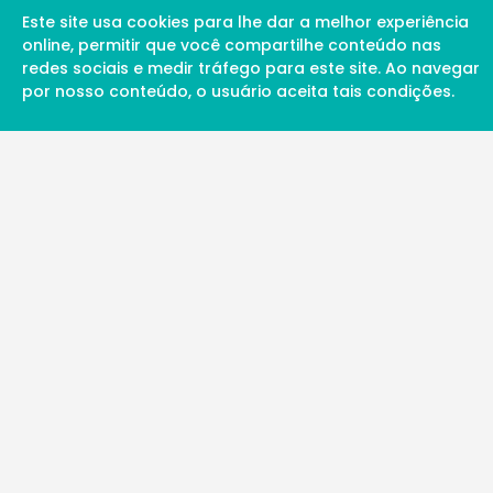
Este site usa cookies para lhe dar a melhor experiência
online, permitir que você compartilhe conteúdo nas
redes sociais e medir tráfego para este site. Ao navegar
por nosso conteúdo, o usuário aceita tais condições.
A Soul Science proporciona uma rede inte
profissionais da ciência qualificados para 
além de proporcionar suporte digital de ex