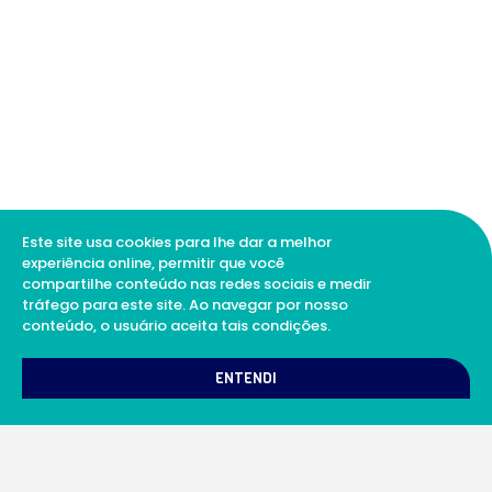
Este site usa cookies para lhe dar a melhor
experiência online, permitir que você
compartilhe conteúdo nas redes sociais e medir
tráfego para este site. Ao navegar por nosso
conteúdo, o usuário aceita tais condições.
1
Como podemos te ajudar?
ENTENDI