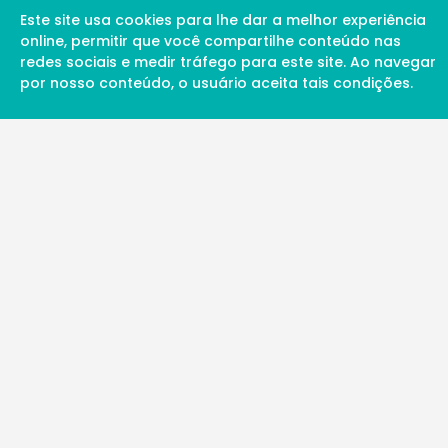
Este site usa cookies para lhe dar a melhor experiência
online, permitir que você compartilhe conteúdo nas
redes sociais e medir tráfego para este site. Ao navegar
por nosso conteúdo, o usuário aceita tais condições.
A Soul Science proporciona uma rede inte
profissionais da ciência qualificados para 
além de proporcionar suporte digital de ex