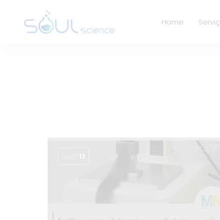
Home
Servi
AGO
13