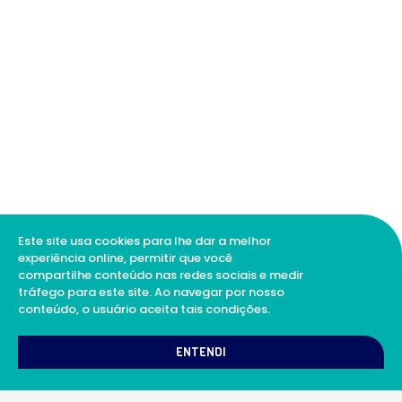
Este site usa cookies para lhe dar a melhor
experiência online, permitir que você
compartilhe conteúdo nas redes sociais e medir
tráfego para este site. Ao navegar por nosso
conteúdo, o usuário aceita tais condições.
1
Como podemos te ajudar?
ENTENDI