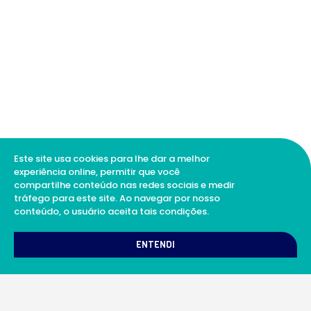
Este site usa cookies para lhe dar a melhor
experiência online, permitir que você
compartilhe conteúdo nas redes sociais e medir
tráfego para este site. Ao navegar por nosso
conteúdo, o usuário aceita tais condições.
1
Como podemos te ajudar?
ENTENDI