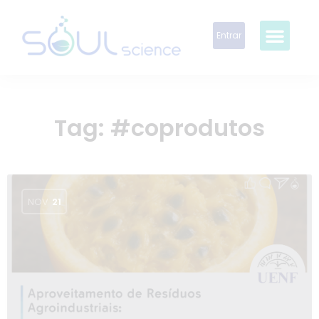
Entrar
Tag:
#coprodutos
NOV
21