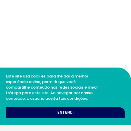
Este site usa cookies para lhe dar a melhor
experiência online, permitir que você
compartilhe conteúdo nas redes sociais e medir
tráfego para este site. Ao navegar por nosso
conteúdo, o usuário aceita tais condições.
1
Como podemos te ajudar?
ENTENDI