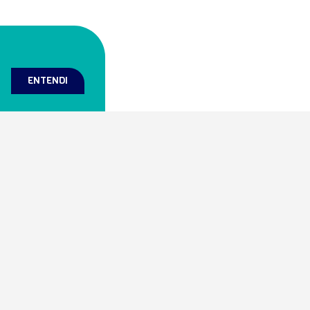
ENTENDI
Mapa do site
Home
grada de laboratórios e
Prazer Soul!
prestar serviços científicos
Minha Conta
celência.
Buscador de Serviços
Blog da Inovação
Compliance
Contato
Política de Privacidade