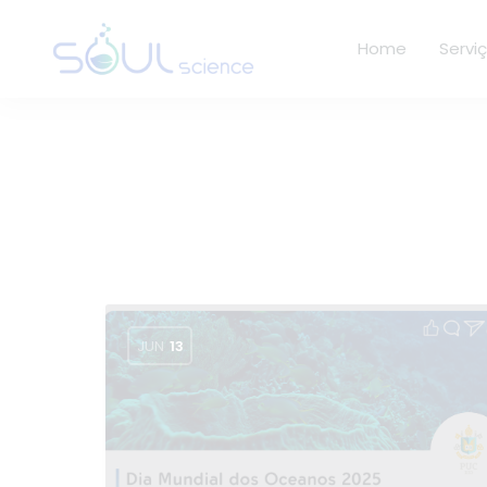
Home
Servi
JUN
13