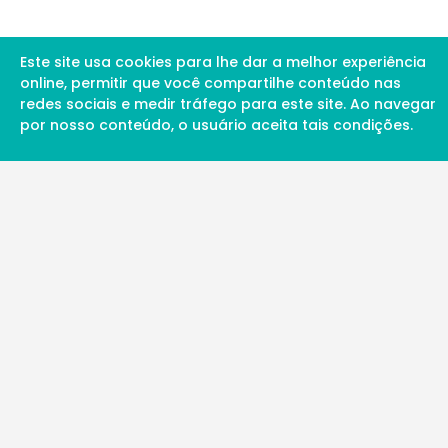
Este site usa cookies para lhe dar a melhor experiência
online, permitir que você compartilhe conteúdo nas
redes sociais e medir tráfego para este site. Ao navegar
por nosso conteúdo, o usuário aceita tais condições.
A Soul Science proporciona uma rede inte
profissionais da ciência qualificados para 
além de proporcionar suporte digital de ex