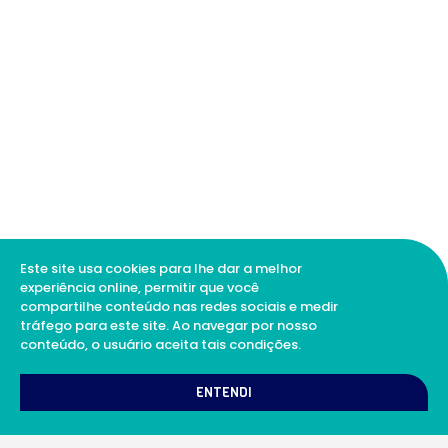
Este site usa cookies para lhe dar a melhor
experiência online, permitir que você
compartilhe conteúdo nas redes sociais e medir
tráfego para este site. Ao navegar por nosso
conteúdo, o usuário aceita tais condições.
1
Como podemos te ajudar?
ENTENDI