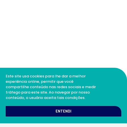
Este site usa cookies para lhe dar a melhor
experiência online, permitir que você
compartilhe conteúdo nas redes sociais e medir
tráfego para este site. Ao navegar por nosso
conteúdo, o usuário aceita tais condições.
1
Como podemos te ajudar?
ENTENDI