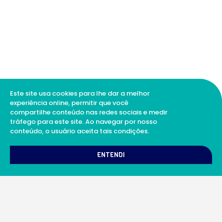
Este site usa cookies para lhe dar a melhor
experiência online, permitir que você
compartilhe conteúdo nas redes sociais e medir
tráfego para este site. Ao navegar por nosso
conteúdo, o usuário aceita tais condições.
1
Como podemos te ajudar?
ENTENDI