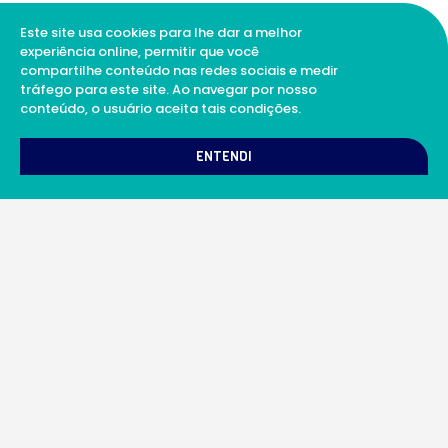
Este site usa cookies para lhe dar a melhor
experiência online, permitir que você
compartilhe conteúdo nas redes sociais e medir
tráfego para este site. Ao navegar por nosso
conteúdo, o usuário aceita tais condições.
1
Como podemos te ajudar?
ENTENDI
A Soul Science proporciona uma rede integrada