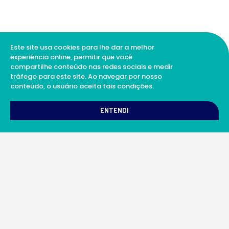
Este site usa cookies para lhe dar a melhor
experiência online, permitir que você
compartilhe conteúdo nas redes sociais e medir
tráfego para este site. Ao navegar por nosso
conteúdo, o usuário aceita tais condições.
1
Como podemos te ajudar?
ENTENDI
A Soul Science proporciona uma rede integrada
de laboratórios e profissionais da ciência