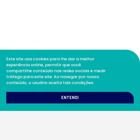
Este site usa cookies para lhe dar a melhor
experiência online, permitir que você
compartilhe conteúdo nas redes sociais e medir
tráfego para este site. Ao navegar por nosso
conteúdo, o usuário aceita tais condições.
1
Como podemos te ajudar?
ENTENDI