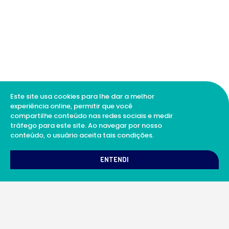
Este site usa cookies para lhe dar a melhor
experiência online, permitir que você
compartilhe conteúdo nas redes sociais e medir
tráfego para este site. Ao navegar por nosso
conteúdo, o usuário aceita tais condições.
1
Como podemos te ajudar?
ENTENDI