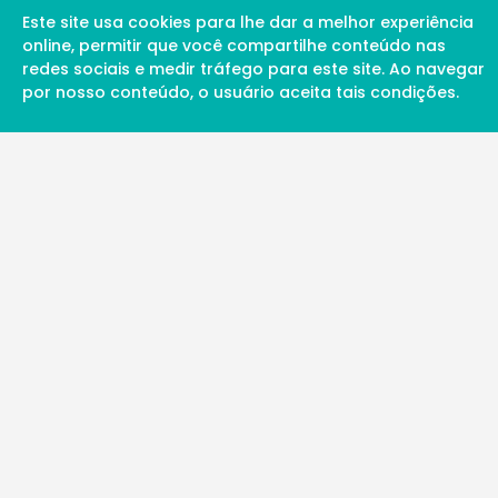
Este site usa cookies para lhe dar a melhor experiência
online, permitir que você compartilhe conteúdo nas
redes sociais e medir tráfego para este site. Ao navegar
por nosso conteúdo, o usuário aceita tais condições.
A Soul Science proporciona uma rede inte
profissionais da ciência qualificados para 
além de proporcionar suporte digital de ex