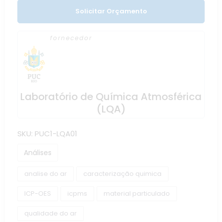
Solicitar Orçamento
fornecedor
Laboratório de Química Atmosférica
(LQA)
SKU:
PUC1-LQA01
Análises
analise do ar
caracterização quimica
ICP-OES
icpms
material particulado
qualidade do ar