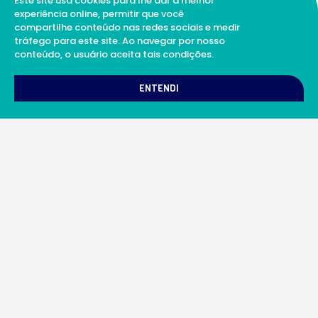
Este site usa cookies para lhe dar a melhor
experiência online, permitir que você
compartilhe conteúdo nas redes sociais e medir
tráfego para este site. Ao navegar por nosso
conteúdo, o usuário aceita tais condições.
ENTENDI
A Soul Science proporciona uma rede integrada
de laboratórios e profissionais da ciência
qualificados para prestar serviços científicos
além de proporcionar suporte digital de
excelência.