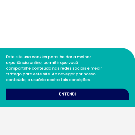
Este site usa cookies para lhe dar a melhor
experiência online, permitir que você
compartilhe conteúdo nas redes sociais e medir
tráfego para este site. Ao navegar por nosso
conteúdo, o usuário aceita tais condições.
1
Como podemos te ajudar?
ENTENDI