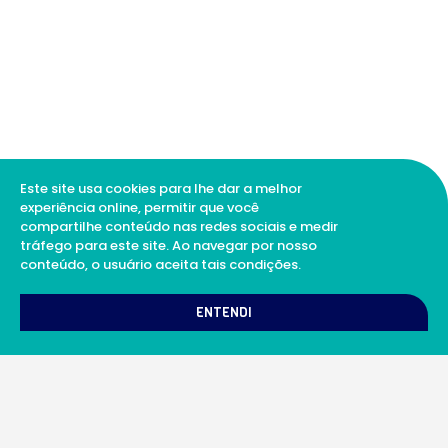
Este site usa cookies para lhe dar a melhor
experiência online, permitir que você
compartilhe conteúdo nas redes sociais e medir
tráfego para este site. Ao navegar por nosso
conteúdo, o usuário aceita tais condições.
1
Como podemos te ajudar?
ENTENDI