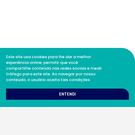
Este site usa cookies para lhe dar a melhor
experiência online, permitir que você
compartilhe conteúdo nas redes sociais e medir
tráfego para este site. Ao navegar por nosso
conteúdo, o usuário aceita tais condições.
1
Como podemos te ajudar?
ENTENDI