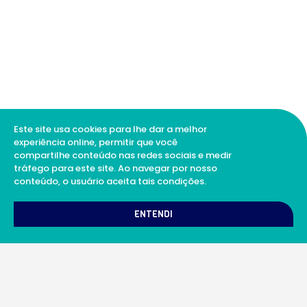
Este site usa cookies para lhe dar a melhor
experiência online, permitir que você
compartilhe conteúdo nas redes sociais e medir
tráfego para este site. Ao navegar por nosso
conteúdo, o usuário aceita tais condições.
1
Como podemos te ajudar?
ENTENDI