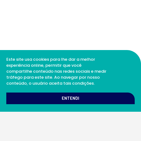
Este site usa cookies para lhe dar a melhor
experiência online, permitir que você
compartilhe conteúdo nas redes sociais e medir
tráfego para este site. Ao navegar por nosso
conteúdo, o usuário aceita tais condições.
1
Como podemos te ajudar?
ENTENDI