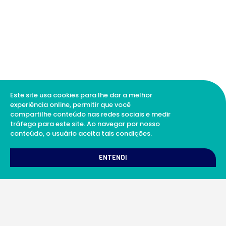
Este site usa cookies para lhe dar a melhor
experiência online, permitir que você
compartilhe conteúdo nas redes sociais e medir
tráfego para este site. Ao navegar por nosso
conteúdo, o usuário aceita tais condições.
1
Como podemos te ajudar?
ENTENDI