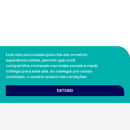
Este site usa cookies para lhe dar a melhor
experiência online, permitir que você
compartilhe conteúdo nas redes sociais e medir
tráfego para este site. Ao navegar por nosso
conteúdo, o usuário aceita tais condições.
1
Como podemos te ajudar?
ENTENDI