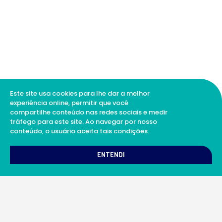
Este site usa cookies para lhe dar a melhor
experiência online, permitir que você
compartilhe conteúdo nas redes sociais e medir
tráfego para este site. Ao navegar por nosso
conteúdo, o usuário aceita tais condições.
1
Como podemos te ajudar?
ENTENDI