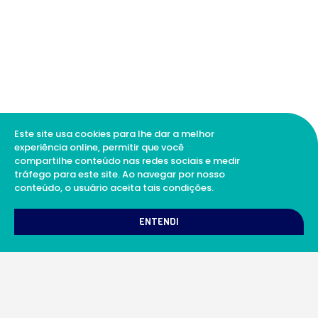
Este site usa cookies para lhe dar a melhor
experiência online, permitir que você
compartilhe conteúdo nas redes sociais e medir
tráfego para este site. Ao navegar por nosso
conteúdo, o usuário aceita tais condições.
1
Como podemos te ajudar?
ENTENDI