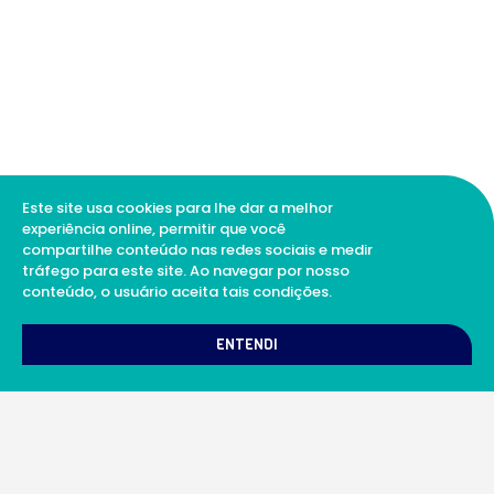
Este site usa cookies para lhe dar a melhor
experiência online, permitir que você
compartilhe conteúdo nas redes sociais e medir
tráfego para este site. Ao navegar por nosso
conteúdo, o usuário aceita tais condições.
1
Como podemos te ajudar?
ENTENDI