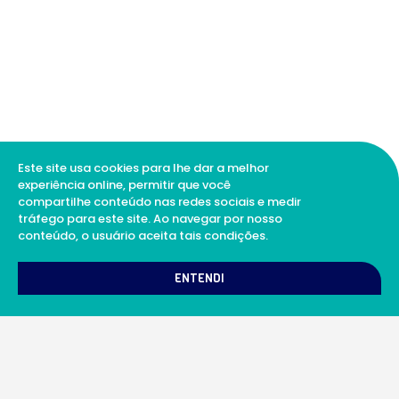
Este site usa cookies para lhe dar a melhor
experiência online, permitir que você
compartilhe conteúdo nas redes sociais e medir
tráfego para este site. Ao navegar por nosso
conteúdo, o usuário aceita tais condições.
1
Como podemos te ajudar?
ENTENDI