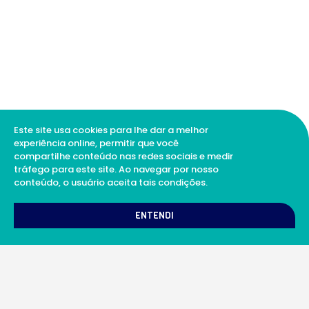
Este site usa cookies para lhe dar a melhor
experiência online, permitir que você
compartilhe conteúdo nas redes sociais e medir
tráfego para este site. Ao navegar por nosso
conteúdo, o usuário aceita tais condições.
1
Como podemos te ajudar?
ENTENDI