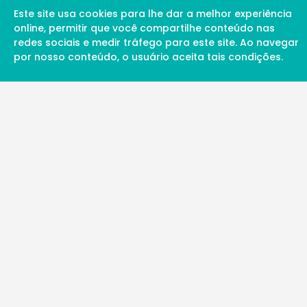
Este site usa cookies para lhe dar a melhor experiência
online, permitir que você compartilhe conteúdo nas
redes sociais e medir tráfego para este site. Ao navegar
por nosso conteúdo, o usuário aceita tais condições.
A Soul Science proporciona uma rede inte
profissionais da ciência qualificados para 
além de proporcionar suporte digital de ex