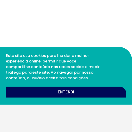
Este site usa cookies para lhe dar a melhor
experiência online, permitir que você
compartilhe conteúdo nas redes sociais e medir
tráfego para este site. Ao navegar por nosso
conteúdo, o usuário aceita tais condições.
1
Como podemos te ajudar?
ENTENDI