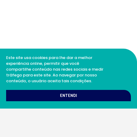
Este site usa cookies para lhe dar a melhor
experiência online, permitir que você
compartilhe conteúdo nas redes sociais e medir
tráfego para este site. Ao navegar por nosso
conteúdo, o usuário aceita tais condições.
1
Como podemos te ajudar?
ENTENDI