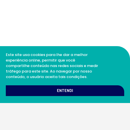
Este site usa cookies para lhe dar a melhor
experiência online, permitir que você
compartilhe conteúdo nas redes sociais e medir
tráfego para este site. Ao navegar por nosso
conteúdo, o usuário aceita tais condições.
1
Como podemos te ajudar?
ENTENDI