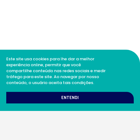
Este site usa cookies para lhe dar a melhor
experiência online, permitir que você
compartilhe conteúdo nas redes sociais e medir
tráfego para este site. Ao navegar por nosso
conteúdo, o usuário aceita tais condições.
1
Como podemos te ajudar?
ENTENDI