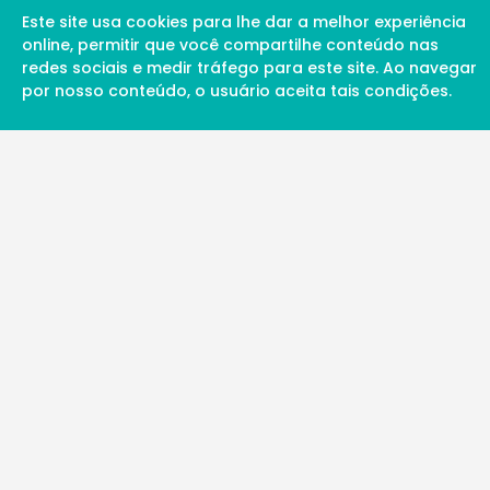
Este site usa cookies para lhe dar a melhor experiência
online, permitir que você compartilhe conteúdo nas
redes sociais e medir tráfego para este site. Ao navegar
por nosso conteúdo, o usuário aceita tais condições.
A Soul Science proporciona uma rede inte
profissionais da ciência qualificados para 
além de proporcionar suporte digital de ex