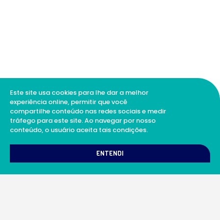
Este site usa cookies para lhe dar a melhor
experiência online, permitir que você
compartilhe conteúdo nas redes sociais e medir
tráfego para este site. Ao navegar por nosso
conteúdo, o usuário aceita tais condições.
1
Como podemos te ajudar?
ENTENDI