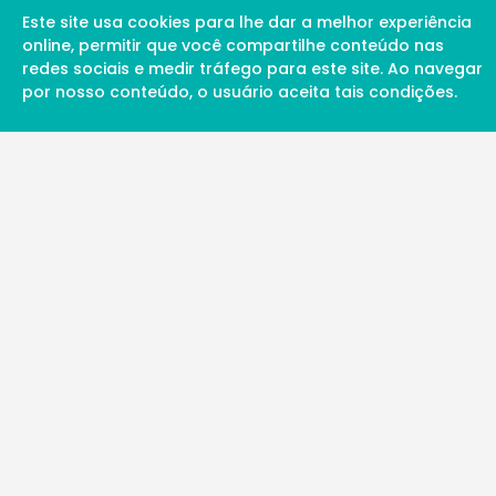
Este site usa cookies para lhe dar a melhor experiência
online, permitir que você compartilhe conteúdo nas
redes sociais e medir tráfego para este site. Ao navegar
por nosso conteúdo, o usuário aceita tais condições.
A Soul Science proporciona uma rede inte
profissionais da ciência qualificados para 
além de proporcionar suporte digital de ex