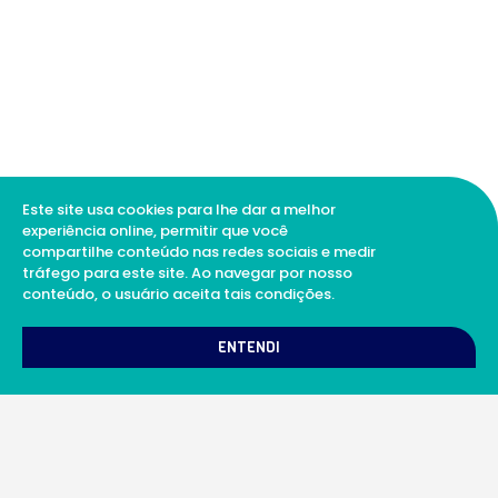
Este site usa cookies para lhe dar a melhor
experiência online, permitir que você
compartilhe conteúdo nas redes sociais e medir
tráfego para este site. Ao navegar por nosso
conteúdo, o usuário aceita tais condições.
1
Como podemos te ajudar?
ENTENDI