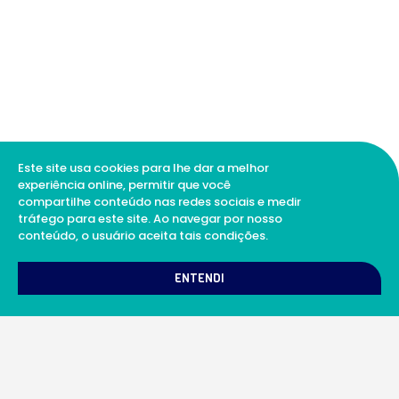
Este site usa cookies para lhe dar a melhor
experiência online, permitir que você
compartilhe conteúdo nas redes sociais e medir
tráfego para este site. Ao navegar por nosso
conteúdo, o usuário aceita tais condições.
1
Como podemos te ajudar?
ENTENDI